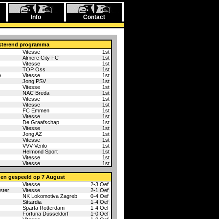
Info
Contact
sterend programma
Vitesse
1st
Almere City FC
1st
Vitesse
1st
TOP Oss
1st
e
Vitesse
1st
Jong PSV
1st
Vitesse
1st
NAC Breda
1st
Vitesse
1st
Vitesse
1st
FC Emmen
1st
Vitesse
1st
De Graafschap
1st
Vitesse
1st
Jong AZ
1st
Vitesse
1st
VVV-Venlo
1st
Helmond Sport
1st
Vitesse
1st
Vitesse
1st
den gespeeld op 7 August
Vitesse
2-3
Oef
ster
Vitesse
2-1
Oef
NK Lokomotiva Zagreb
0-4
Oef
Sittardia
1-4
Oef
Sparta Rotterdam
1-4
Oef
Fortuna Düsseldorf
1-0
Oef