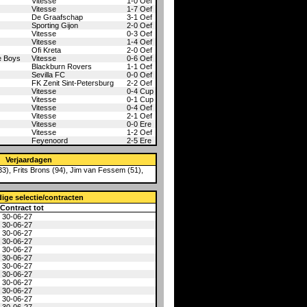
Vitesse
1-0
Oef
Vitesse
1-7
Oef
De Graafschap
3-1
Oef
Sporting Gijon
2-0
Oef
Vitesse
0-3
Oef
Vitesse
1-4
Oef
Ofi Kreta
2-0
Oef
se Boys
Vitesse
0-6
Oef
Blackburn Rovers
1-1
Oef
Sevilla FC
0-0
Oef
FK Zenit Sint-Petersburg
2-2
Oef
Vitesse
0-4
Cup
Vitesse
0-1
Cup
Vitesse
0-4
Oef
Vitesse
2-1
Oef
Vitesse
0-0
Ere
Vitesse
1-2
Oef
Feyenoord
2-5
Ere
Verjaardagen
33)
,
Frits Brons (94)
,
Jim van Fessem (51)
,
ige selectie/contracten
Contract tot
30-06-27
30-06-27
30-06-27
30-06-27
30-06-27
30-06-27
30-06-27
30-06-27
30-06-27
30-06-27
30-06-27