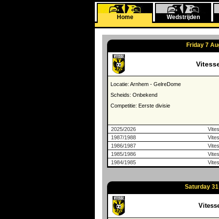
Home
Wedstrijden
Friday 7 Au
Vitess
Locatie: Arnhem - GelreDome
Scheids: Onbekend
Competitie: Eerste divisie
2025/2026
Vite
1987/1988
Vite
1986/1987
Vite
1985/1986
Vite
1984/1985
Vite
Saturday 31 
Vitess