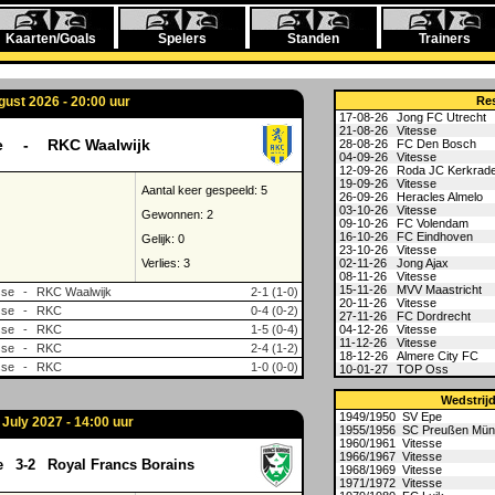
Kaarten/Goals
Spelers
Standen
Trainers
gust 2026 - 20:00 uur
Re
17-08-26
Jong FC Utrecht
21-08-26
Vitesse
e
-
RKC Waalwijk
28-08-26
FC Den Bosch
04-09-26
Vitesse
12-09-26
Roda JC Kerkrad
19-09-26
Vitesse
Aantal keer gespeeld: 5
26-09-26
Heracles Almelo
03-10-26
Vitesse
Gewonnen: 2
09-10-26
FC Volendam
16-10-26
FC Eindhoven
Gelijk: 0
23-10-26
Vitesse
Verlies: 3
02-11-26
Jong Ajax
08-11-26
Vitesse
15-11-26
MVV Maastricht
sse
-
RKC Waalwijk
2-1 (1-0)
20-11-26
Vitesse
sse
-
RKC
0-4 (0-2)
27-11-26
FC Dordrecht
sse
-
RKC
1-5 (0-4)
04-12-26
Vitesse
11-12-26
Vitesse
sse
-
RKC
2-4 (1-2)
18-12-26
Almere City FC
sse
-
RKC
1-0 (0-0)
10-01-27
TOP Oss
Wedstrij
1949/1950
SV Epe
July 2027 - 14:00 uur
1955/1956
SC Preußen Mün
1960/1961
Vitesse
1966/1967
Vitesse
e
3-2
Royal Francs Borains
1968/1969
Vitesse
1971/1972
Vitesse