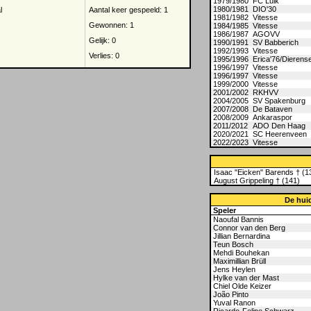
1979/1980
FC Luik
1980/1981
DIO'30
l
Aantal keer gespeeld: 1
1981/1982
Vitesse
Gewonnen: 1
1984/1985
Vitesse
1986/1987
AGOVV
Gelijk: 0
1990/1991
SV Babberich
1992/1993
Vitesse
Verlies: 0
1995/1996
Erica'76/Dieren
1996/1997
Vitesse
1996/1997
Vitesse
1999/2000
Vitesse
2001/2002
RKHVV
2004/2005
SV Spakenburg
2007/2008
De Bataven
2008/2009
Ankaraspor
2011/2012
ADO Den Haag
2020/2021
SC Heerenveen
2022/2023
Vitesse
Isaac "Eicken" Barends † (1
August Grippeling † (141)
De huid
Speler
Naoufal Bannis
Connor van den Berg
Jillian Bernardina
Teun Bosch
Mehdi Bouhekan
Maximillian Brüll
Jens Heylen
Hylke van der Mast
Chiel Olde Keizer
João Pinto
Yuval Ranon