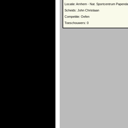
Locatie: Arnhem - Nat. Sportcentrum Papenda
Scheids: John Christiaan
Competitie: Oefen
Toeschouwers: 0