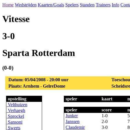
Home
Wedstrijden
Kaarten/Goals
Spelers
Standen
Trainers
Info
Cont
Vitesse
3-0
Sparta Rotterdam
(0-0)
Datum: 05/04/2008 - 20:00 uur
Toeschou
Plaats: Arnhem - GelreDome
Scheidsre
opstelling
speler
kaart
m
Velthuizen
speler
score
m
Verhaegh
Junker
1-0
5
Sprockel
Janssen
2-0
7
Sansoni
Claudemir
3-0
8
Swerts