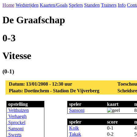
Home
Wedstrijden
Kaarten/Goals
Spelers
Standen
Trainers
Info
Cont
De Graafschap
0-3
Vitesse
(0-1)
Datum: 13/01/2008 - 12:30 uur
Toeschou
Plaats: Doetinchem - Stadion De Vijverberg
Scheidsre
opstelling
speler
kaart
m
Velthuizen
Sansoni
8
Verhaegh
speler
score
m
Sprockel
Kolk
0-1
4
Sansoni
Takak
0-2
5
Swerts