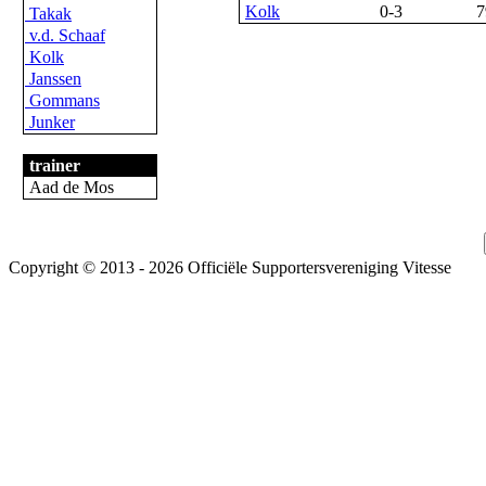
Kolk
0-3
7
Takak
v.d. Schaaf
Kolk
Janssen
Gommans
Junker
trainer
Aad de Mos
Copyright © 2013 - 2026 Officiële Supportersvereniging Vitesse