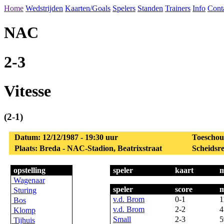
Home
Wedstrijden
Kaarten/Goals
Spelers
Standen
Trainers
Info
Cont
NAC
2-3
Vitesse
(2-1)
Datum: 12/12/1987 - 19:30 uur
Toeschou
Plaats: Breda - NAC-Stadion, Beatrixstraat
Scheidsre
opstelling
speler
kaart
m
Wagenaar
speler
score
m
Sturing
v.d. Brom
0-1
1
Bos
v.d. Brom
2-2
4
Klomp
Small
2-3
5
Tijhuis