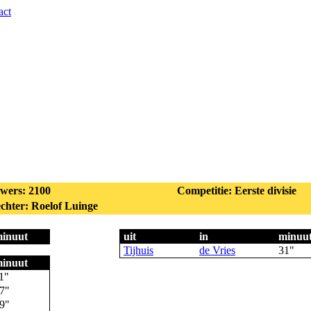
act
wers: 2100
Competitie: Eerste divisie
chter: Roelof Luinge
inuut
uit
in
minuu
Tijhuis
de Vries
31"
inuut
1"
7"
9"