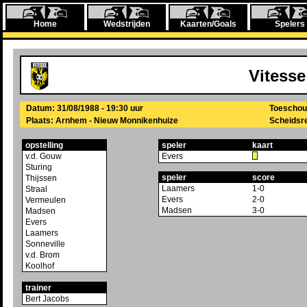
Home
Wedstrijden
Kaarten/Goals
Spelers
Vitesse
Datum: 31/08/1988 - 19:30 uur
Toeschou
Plaats: Arnhem - Nieuw Monnikenhuize
Scheidsre
opstelling
speler
kaart
v.d. Gouw
Evers
Sturing
speler
score
Thijssen
Laamers
1-0
Straal
Evers
2-0
Vermeulen
Madsen
3-0
Madsen
Evers
Laamers
Sonneville
v.d. Brom
Koolhof
trainer
Bert Jacobs