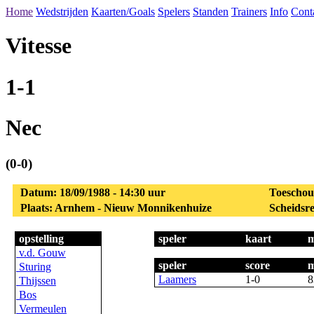
Home
Wedstrijden
Kaarten/Goals
Spelers
Standen
Trainers
Info
Cont
Vitesse
1-1
Nec
(0-0)
Datum: 18/09/1988 - 14:30 uur
Toeschou
Plaats: Arnhem - Nieuw Monnikenhuize
Scheidsre
opstelling
speler
kaart
m
v.d. Gouw
speler
score
m
Sturing
Laamers
1-0
8
Thijssen
Bos
Vermeulen