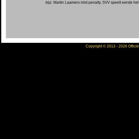
bijz: Martin Laamers mist penalty. SVV speelt eerste hel
Copyright © 2013 - 2026 Officië