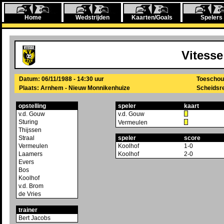
Home
Wedstrijden
Kaarten/Goals
Spelers
Vitesse
Datum: 06/11/1988 - 14:30 uur
Toeschou
Plaats: Arnhem - Nieuw Monnikenhuize
Scheidsre
opstelling
speler
kaart
v.d. Gouw
v.d. Gouw
Sturing
Vermeulen
Thijssen
Straal
speler
score
Vermeulen
Koolhof
1-0
Laamers
Koolhof
2-0
Evers
Bos
Koolhof
v.d. Brom
de Vries
trainer
Bert Jacobs