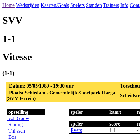
Home
Wedstrijden
Kaarten/Goals
Spelers
Standen
Trainers
Info
Cont
SVV
1-1
Vitesse
(1-1)
Datum: 05/05/1989 - 19:30 uur
Toeschou
Plaats: Schiedam - Gemeentelijk Sportpark Harga
Scheidsre
(SVV-terrein)
opstelling
speler
kaart
m
v.d. Gouw
speler
score
m
Sturing
Evers
1-1
4
Thijssen
Bos