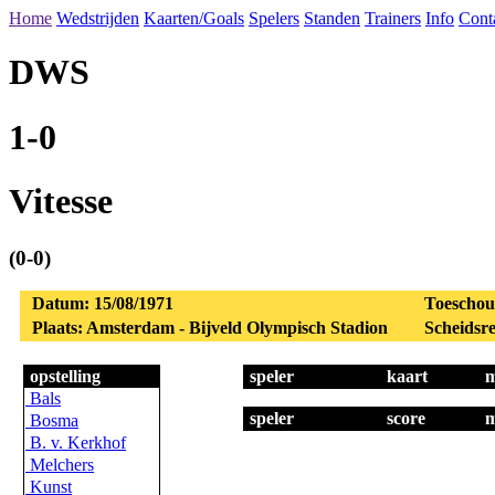
Home
Wedstrijden
Kaarten/Goals
Spelers
Standen
Trainers
Info
Cont
DWS
1-0
Vitesse
(0-0)
Datum: 15/08/1971
Toeschou
Plaats: Amsterdam - Bijveld Olympisch Stadion
Scheidsre
opstelling
speler
kaart
m
Bals
speler
score
m
Bosma
B. v. Kerkhof
Melchers
Kunst