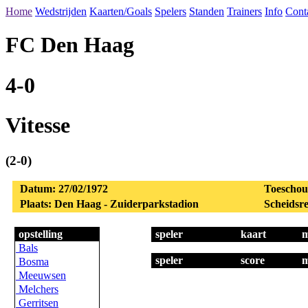
Home
Wedstrijden
Kaarten/Goals
Spelers
Standen
Trainers
Info
Cont
FC Den Haag
4-0
Vitesse
(2-0)
Datum: 27/02/1972
Toeschou
Plaats: Den Haag - Zuiderparkstadion
Scheidsre
opstelling
speler
kaart
m
Bals
speler
score
m
Bosma
Meeuwsen
Melchers
Gerritsen