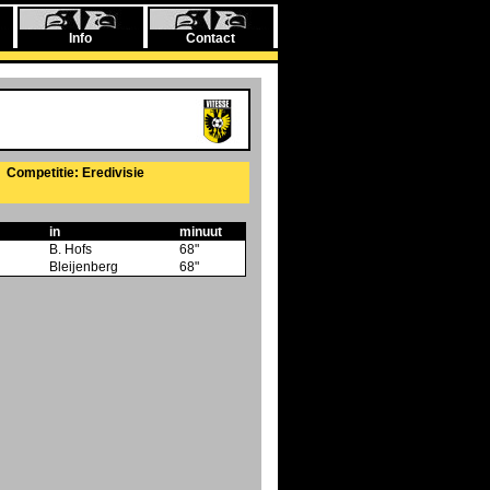
Info
Contact
Competitie: Eredivisie
in
minuut
B. Hofs
68"
Bleijenberg
68"