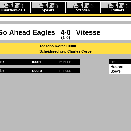
Kaarten/Goals
Spelers
Standen
Trainers
Go Ahead Eagles
4-0
Vitesse
(1-0)
Toeschouwers: 10000
Scheidsrechter: Charles Corver
ler
kaart
minuut
uit
Heezen
ler
score
minuut
Boeve