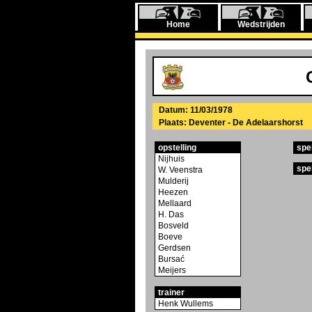
Home
Wedstrijden
Datum: 11/03/1978
Plaats: Deventer - De Adelaarshorst
opstelling
spe
Nijhuis
spe
W. Veenstra
Mulderij
Heezen
Mellaard
H. Das
Bosveld
Boeve
Gerdsen
Bursać
Meijers
trainer
Henk Wullems