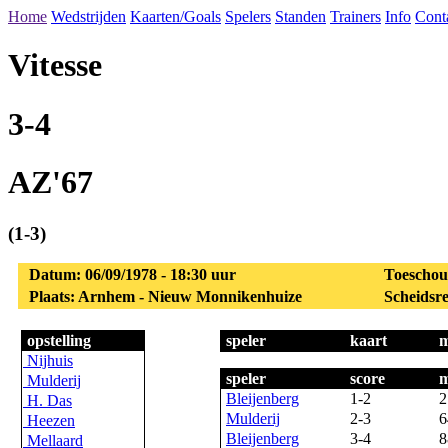
Home
Wedstrijden
Kaarten/Goals
Spelers
Standen
Trainers
Info
Cont
Vitesse
3-4
AZ'67
(1-3)
Datum: 06/09/1978 - 18:30 uur
Toeschou
Plaats: Arnhem - Nieuw Monnikenhuize
Scheidsre
opstelling
speler
kaart
m
Nijhuis
speler
score
m
Mulderij
Bleijenberg
1-2
2
H. Das
Mulderij
2-3
6
Heezen
Bleijenberg
3-4
8
Mellaard