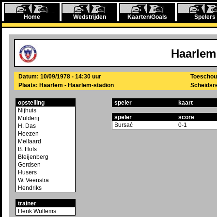
Home
Wedstrijden
Kaarten/Goals
Spelers
Haarlem
Datum: 10/09/1978 - 14:30 uur
Toeschou
Plaats: Haarlem - Haarlem-stadion
Scheidsre
opstelling
speler
kaart
Nijhuis
speler
score
Mulderij
Bursać
0-1
H. Das
Heezen
Mellaard
B. Hofs
Bleijenberg
Gerdsen
Husers
W. Veenstra
Hendriks
trainer
Henk Wullems