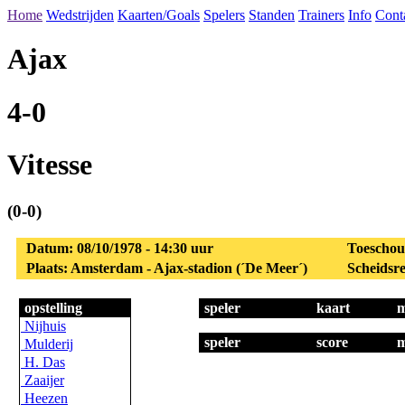
Home
Wedstrijden
Kaarten/Goals
Spelers
Standen
Trainers
Info
Cont
Ajax
4-0
Vitesse
(0-0)
Datum: 08/10/1978 - 14:30 uur
Toeschou
Plaats: Amsterdam - Ajax-stadion (´De Meer´)
Scheidsre
opstelling
speler
kaart
m
Nijhuis
speler
score
m
Mulderij
H. Das
Zaaijer
Heezen