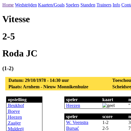
Home
Wedstrijden
Kaarten/Goals
Spelers
Standen
Trainers
Info
Cont
Vitesse
2-5
Roda JC
(1-2)
Datum: 29/10/1978 - 14:30 uur
Toeschou
Plaats: Arnhem - Nieuw Monnikenhuize
Scheidsre
opstelling
speler
kaart
m
Beukhof
Heezen
"
Boeve
speler
score
m
Heezen
W. Veenstra
1-2
3
Zaaijer
Bursać
2-5
7
Mulderij