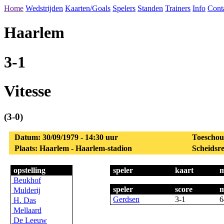
Home
Wedstrijden
Kaarten/Goals
Spelers
Standen
Trainers
Info
Cont
Haarlem
3-1
Vitesse
(3-0)
Datum: 30/09/1979 - 14:30 uur
Toeschou
Plaats: Haarlem - Haarlem-stadion
Scheidsre
opstelling
speler
kaart
m
Beukhof
speler
score
m
Mulderij
Gerdsen
3-1
6
H. Das
Mellaard
De Leeuw