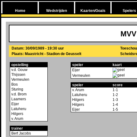
Home
Wedstrijden
Kaarten/Goals
Spelers
MVV
Datum: 30/09/1989 - 19:30 uur
Toeschou
Plaats: Maastricht - Stadion de Geusselt
Scheidsre
opstelling
speler
kaart
v.d. Gouw
Eijer
Thijssen
Vermeulen
Vermeulen
Bos
speler
score
Sturing
v. Arum
1-1
v.d. Brom
Latuheru
1-2
Laamers
Hilgers
1-3
Eijer
Hilgers
1-4
Latuheru
Eijer
1-5
Hilgers
v. Arum
trainer
Bert Jacobs