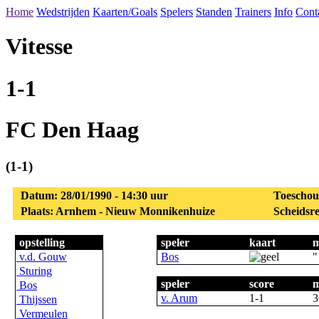
Home
Wedstrijden
Kaarten/Goals
Spelers
Standen
Trainers
Info
Cont
Vitesse
1-1
FC Den Haag
(1-1)
Datum: 28/01/1990 - 14:30 uur
Toeschou
Plaats: Arnhem - Nieuw Monnikenhuize
Scheidsre
opstelling
speler
kaart
m
v.d. Gouw
Bos
"
Sturing
speler
score
m
Bos
v. Arum
1-1
3
Thijssen
Vermeulen