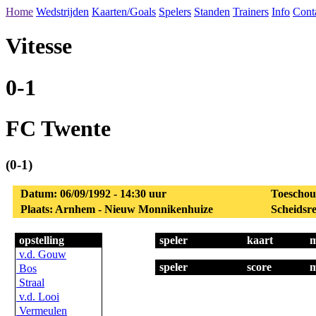
Home
Wedstrijden
Kaarten/Goals
Spelers
Standen
Trainers
Info
Cont
Vitesse
0-1
FC Twente
(0-1)
Datum: 06/09/1992 - 14:30 uur
Toeschou
Plaats: Arnhem - Nieuw Monnikenhuize
Scheidsre
opstelling
speler
kaart
m
v.d. Gouw
speler
score
m
Bos
Straal
v.d. Looi
Vermeulen