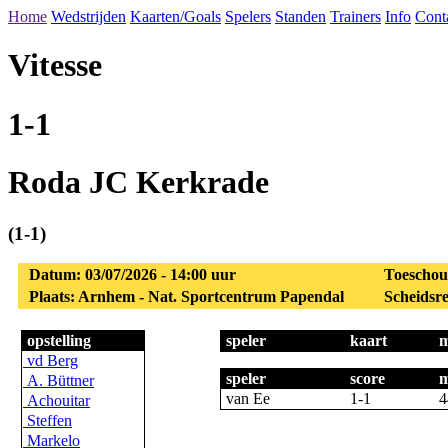
Home
Wedstrijden
Kaarten/Goals
Spelers
Standen
Trainers
Info
Cont
Vitesse
1-1
Roda JC Kerkrade
(1-1)
Datum: 03/07/2026 - 14:00 uur
Toeschou
Plaats: Arnhem - Nat. Sportcentrum Papendal
Scheidsre
opstelling
speler
kaart
m
vd Berg
speler
score
m
A. Büttner
van Ee
1-1
4
Achouitar
Steffen
Markelo