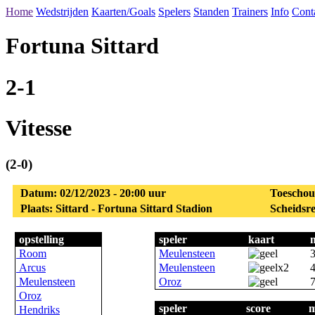
Home
Wedstrijden
Kaarten/Goals
Spelers
Standen
Trainers
Info
Cont
Fortuna Sittard
2-1
Vitesse
(2-0)
Datum: 02/12/2023 - 20:00 uur
Toeschou
Plaats: Sittard - Fortuna Sittard Stadion
Scheidsre
opstelling
speler
kaart
Room
Meulensteen
Arcus
Meulensteen
Meulensteen
Oroz
Oroz
speler
score
m
Hendriks