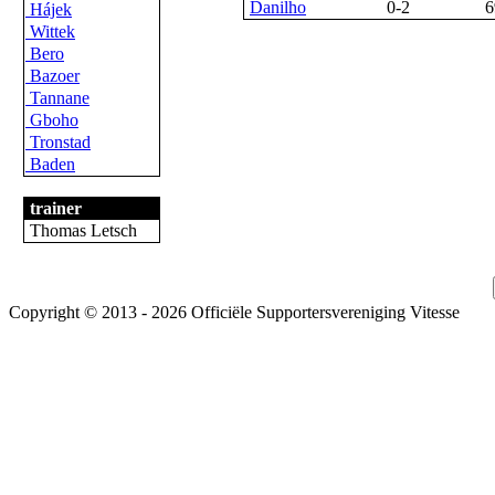
Danilho
0-2
6
Hájek
Wittek
Bero
Bazoer
Tannane
Gboho
Tronstad
Baden
trainer
Thomas Letsch
Copyright © 2013 - 2026 Officiële Supportersvereniging Vitesse