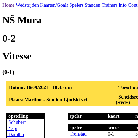
Home
Wedstrijden
Kaarten/Goals
Spelers
Standen
Trainers
Info
Cont
NŠ Mura
0-2
Vitesse
(0-1)
Datum: 16/09/2021 - 18:45 uur
Toeschou
Scheidsr
Plaats: Maribor - Stadion Ljudski vrt
(SWE)
opstelling
speler
kaart
m
Schubert
speler
score
m
Yapi
Tronstad
0-1
3
Danilho