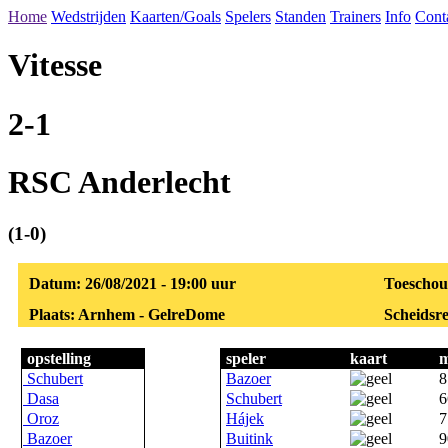
Home
Wedstrijden
Kaarten/Goals
Spelers
Standen
Trainers
Info
Cont
Vitesse
2-1
RSC Anderlecht
(1-0)
Datum: 26/08/2021 - 19:00 uur
Toeschou
Plaats: Arnhem - GelreDome
Scheidsre
opstelling
speler
kaart
m
Schubert
Bazoer
8
Dasa
Schubert
6
Oroz
Hájek
7
Bazoer
Buitink
9