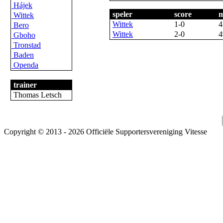
Hájek
speler
score
m
Wittek
Wittek
1-0
4
Bero
Wittek
2-0
4
Gboho
Tronstad
Baden
Openda
trainer
Thomas Letsch
Copyright © 2013 - 2026 Officiële Supportersvereniging Vitesse