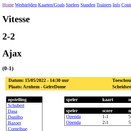
Home
Wedstrijden
Kaarten/Goals
Spelers
Standen
Trainers
Info
Cont
Vitesse
2-2
Ajax
(0-1)
Datum: 15/05/2022 - 14:30 uur
Toeschou
Plaats: Arnhem - GelreDome
Scheidsre
opstelling
speler
kaart
m
Schubert
speler
score
m
Dasa
Openda
1-1
5
Danilho
Openda
2-1
5
Bazoer
Cornelisse