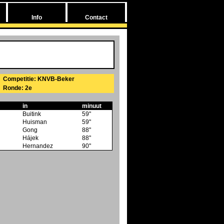
Info
Contact
Competitie: KNVB-Beker
Ronde: 2e
in
minuut
Buitink
59"
Huisman
59"
Gong
88"
Hájek
88"
Hernandez
90"