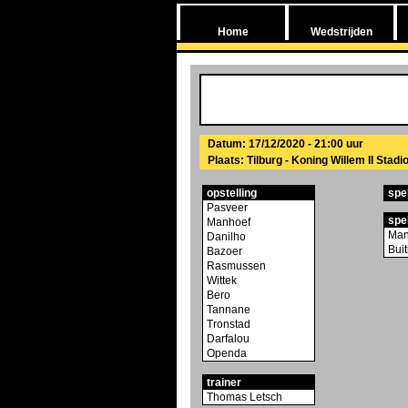
Home
Wedstrijden
Datum: 17/12/2020 - 21:00 uur
Plaats: Tilburg - Koning Willem II Stadi
opstelling
spe
Pasveer
spe
Manhoef
Man
Danilho
Buit
Bazoer
Rasmussen
Wittek
Bero
Tannane
Tronstad
Darfalou
Openda
trainer
Thomas Letsch