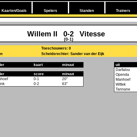
Kaarten/Goals
Spelers
Standen
Trainers
Willem II
0-2
Vitesse
(0-1)
Toeschouwers: 0
on
Scheidsrechter: Sander van der Eijk
ler
kaart
minuut
uit
Darfalou
ler
score
minuut
Openda
hoef
0-1
20"
Manhoef
ink
0-2
63"
Wittek
Tannane