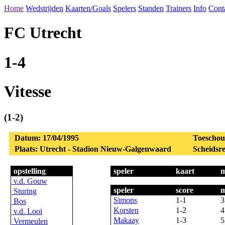
Home
Wedstrijden
Kaarten/Goals
Spelers
Standen
Trainers
Info
Cont
FC Utrecht
1-4
Vitesse
(1-2)
Datum: 17/04/1995
Toeschou
Plaats: Utrecht - Stadion Nieuw-Galgenwaard
Scheidsre
opstelling
speler
kaart
m
v.d. Gouw
speler
score
m
Sturing
Simons
1-1
3
Bos
Korsten
1-2
4
v.d. Looi
Makaay
1-3
5
Vermeulen