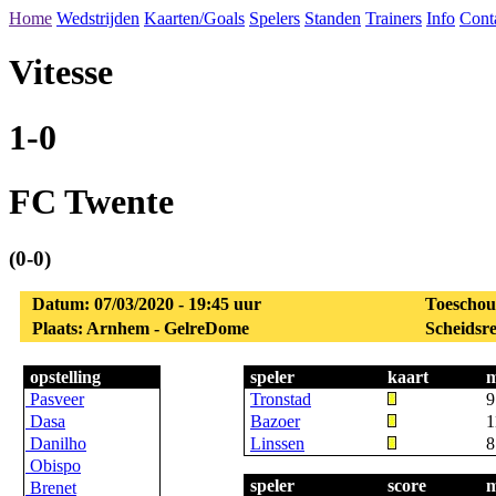
Home
Wedstrijden
Kaarten/Goals
Spelers
Standen
Trainers
Info
Cont
Vitesse
1-0
FC Twente
(0-0)
Datum: 07/03/2020 - 19:45 uur
Toeschou
Plaats: Arnhem - GelreDome
Scheidsre
opstelling
speler
kaart
m
Pasveer
Tronstad
9
Dasa
Bazoer
1
Danilho
Linssen
8
Obispo
speler
score
m
Brenet