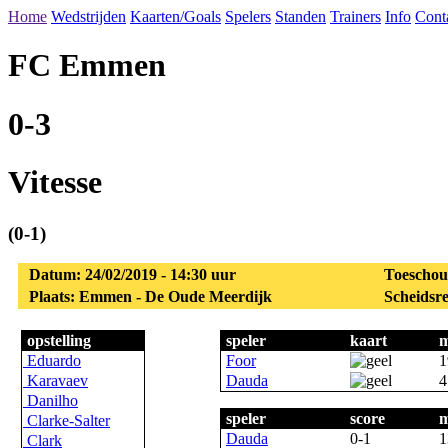
Home
Wedstrijden
Kaarten/Goals
Spelers
Standen
Trainers
Info
Cont
FC Emmen
0-3
Vitesse
(0-1)
Datum: 24/02/2019 - 14:30 uur
Toeschou
Plaats: Emmen - De Oude Meerdijk
Scheidsre
opstelling
speler
kaart
m
Eduardo
Foor
1
Karavaev
Dauda
4
Danilho
speler
score
m
Clarke-Salter
Dauda
0-1
1
Clark