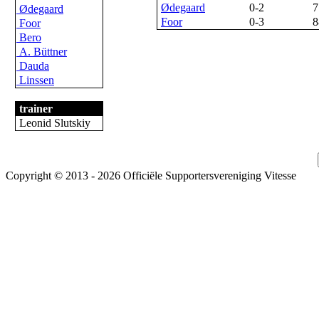
Ødegaard
0-2
7
Ødegaard
Foor
0-3
8
Foor
Bero
A. Büttner
Dauda
Linssen
trainer
Leonid Slutskiy
Copyright © 2013 - 2026 Officiële Supportersvereniging Vitesse