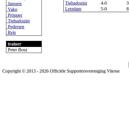
Tighadouini
4-0
3
Janssen
Leerdam
5-0
8
Vako
Pröpper
Tighadouini
Pedersen
Reis
trainer
Peter Bosz
Copyright © 2013 - 2026 Officiële Supportersvereniging Vitesse