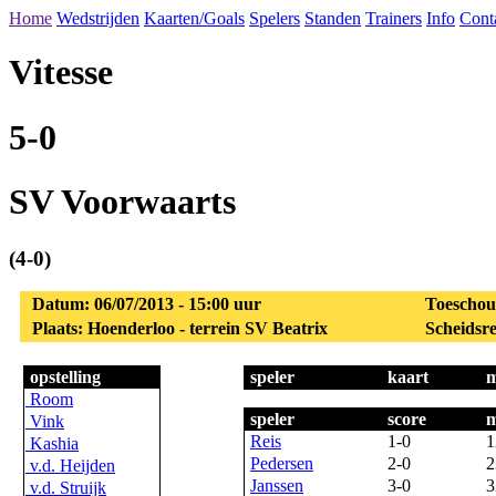
Home
Wedstrijden
Kaarten/Goals
Spelers
Standen
Trainers
Info
Cont
Vitesse
5-0
SV Voorwaarts
(4-0)
Datum: 06/07/2013 - 15:00 uur
Toeschou
Plaats: Hoenderloo - terrein SV Beatrix
Scheidsrec
opstelling
speler
kaart
m
Room
speler
score
m
Vink
Reis
1-0
1
Kashia
Pedersen
2-0
2
v.d. Heijden
Janssen
3-0
3
v.d. Struijk