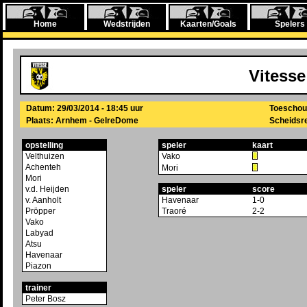
Home
Wedstrijden
Kaarten/Goals
Spelers
Vitesse
Datum: 29/03/2014 - 18:45 uur
Toeschou
Plaats: Arnhem - GelreDome
Scheidsre
opstelling
speler
kaart
Velthuizen
Vako
Achenteh
Mori
Mori
v.d. Heijden
speler
score
v. Aanholt
Havenaar
1-0
Pröpper
Traoré
2-2
Vako
Labyad
Atsu
Havenaar
Piazon
trainer
Peter Bosz