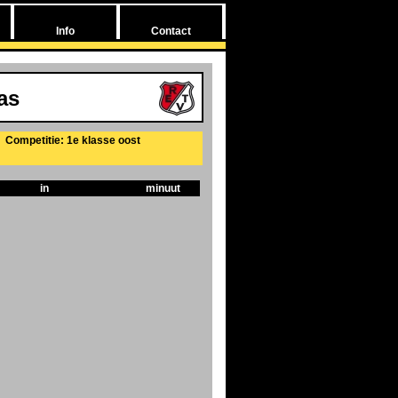
Info
Contact
as
Competitie: 1e klasse oost
in
minuut