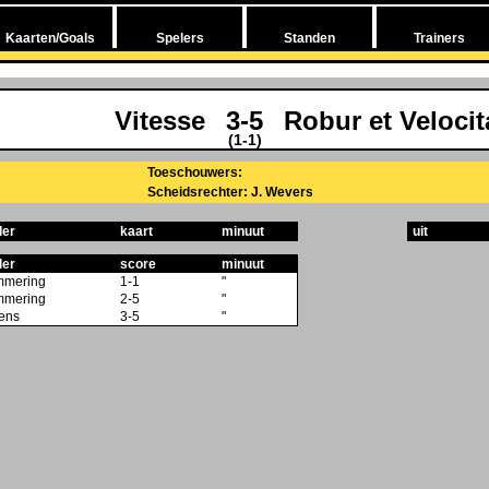
Kaarten/Goals
Spelers
Standen
Trainers
Vitesse
3-5
Robur et Velocit
(1-1)
Toeschouwers:
Scheidsrechter: J. Wevers
ler
kaart
minuut
uit
ler
score
minuut
mering
1-1
"
mering
2-5
"
dens
3-5
"