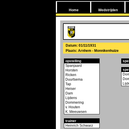
Home
Wedstrijden
Datum: 01/11/1931
Plaats: Arnhem - Monnikenhuize
opstelling
spe
Spanjaard
spe
Horsten
Dom
Ricken
Dom
Duurtsema
Lij
Tap
Heiser
Dam
Lijdens
Dommering
v. Houten
K. Meeuwsen
trainer
Heinrich Schwarz