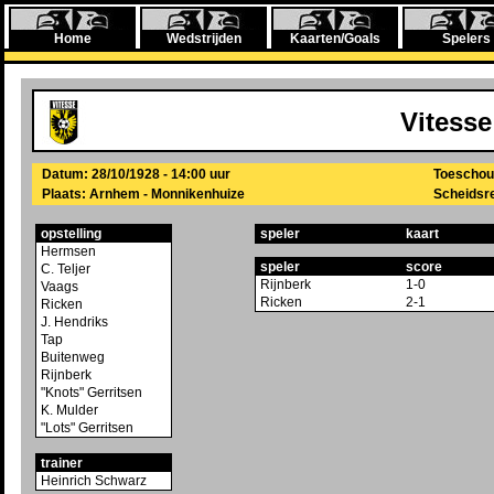
Home
Wedstrijden
Kaarten/Goals
Spelers
Vitesse
Datum: 28/10/1928 - 14:00 uur
Toeschou
Plaats: Arnhem - Monnikenhuize
Scheidsre
opstelling
speler
kaart
Hermsen
speler
score
C. Teljer
Rijnberk
1-0
Vaags
Ricken
2-1
Ricken
J. Hendriks
Tap
Buitenweg
Rijnberk
"Knots" Gerritsen
K. Mulder
"Lots" Gerritsen
trainer
Heinrich Schwarz