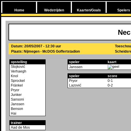
Home
Wedstrijden
Kaarten/Goals
Spelers
Nec
Datum: 20/05/2007 - 12:30 uur
Toeschou
Plaats: Nijmegen - McDOS Goffertstadion
Scheidsre
opstelling
speler
kaart
Stojković
Janssen
Verhaegh
Knol
speler
score
Sprockel
Pryor
0-1
Fränkel
Lazović
0-2
Pryor
Junker
Sansoni
Janssen
Benson
Hai
trainer
Aad de Mos