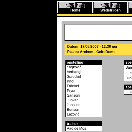
Home
Wedstrijden
Datum: 17/05/2007 - 12:30 uur
Plaats: Arnhem - GelreDome
opstelling
spe
Stojković
San
Verhaegh
Laz
Sprockel
Jun
Knol
Fränkel
spe
Pryor
Laz
Sansoni
Junker
Janssen
Benson
Lazović
trainer
Aad de Mos