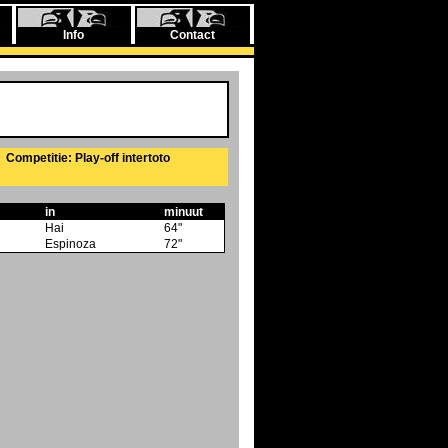
Info
Contact
Competitie: Play-off intertoto
in
minuut
Hai
64"
Espinoza
72"