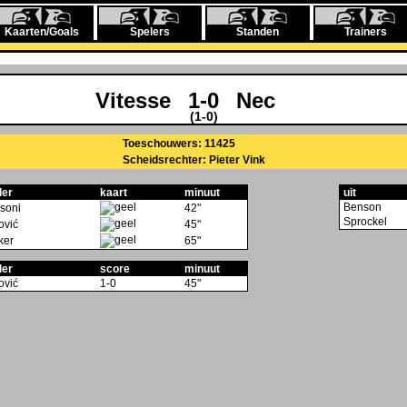
Kaarten/Goals
Spelers
Standen
Trainers
Vitesse
1-0
Nec
(1-0)
Toeschouwers: 11425
Scheidsrechter: Pieter Vink
ler
kaart
minuut
uit
Benson
soni
42"
Sprockel
ović
45"
ker
65"
ler
score
minuut
ović
1-0
45"