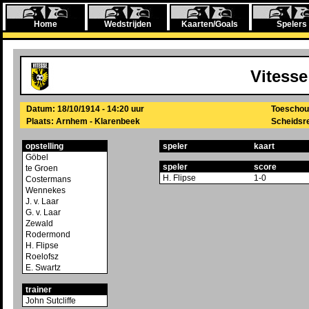
Home
Wedstrijden
Kaarten/Goals
Spelers
Vitesse
Datum: 18/10/1914 - 14:20 uur
Toeschou
Plaats: Arnhem - Klarenbeek
Scheidsre
opstelling
speler
kaart
Göbel
speler
score
te Groen
H. Flipse
1-0
Costermans
Wennekes
J. v. Laar
G. v. Laar
Zewald
Rodermond
H. Flipse
Roelofsz
E. Swartz
trainer
John Sutcliffe