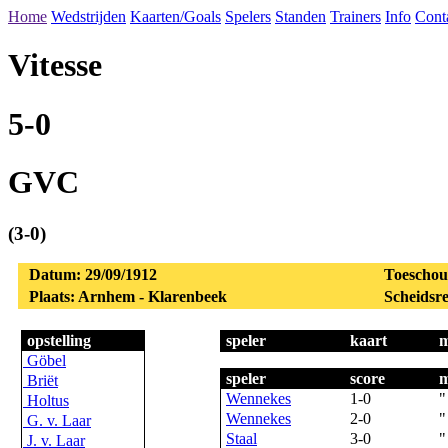
Home
Wedstrijden
Kaarten/Goals
Spelers
Standen
Trainers
Info
Cont
Vitesse
5-0
GVC
(3-0)
Datum: 29/09/1912
Toeschou
Plaats: Arnhem - Klarenbeek
Scheidsre
opstelling
speler
kaart
m
Göbel
speler
score
m
Briët
Wennekes
1-0
"
Holtus
Wennekes
2-0
"
G. v. Laar
Staal
3-0
"
J. v. Laar