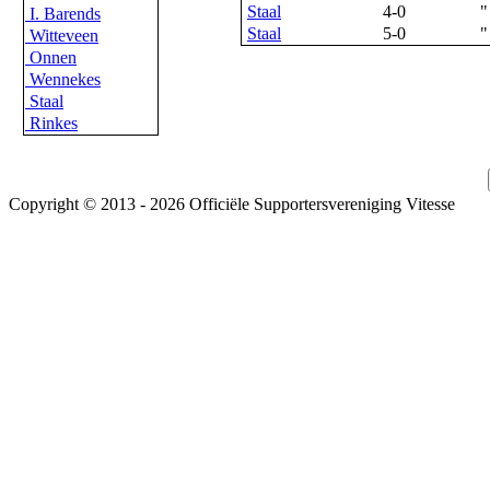
Staal
4-0
"
I. Barends
Staal
5-0
"
Witteveen
Onnen
Wennekes
Staal
Rinkes
Copyright © 2013 - 2026 Officiële Supportersvereniging Vitesse