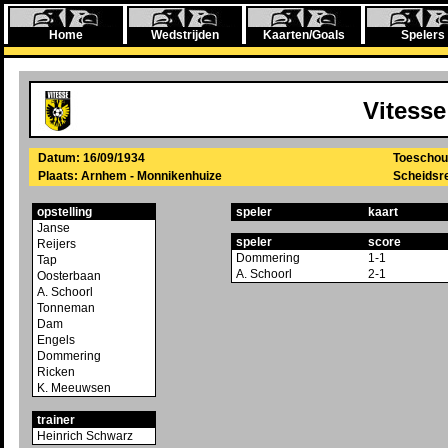
Home
Wedstrijden
Kaarten/Goals
Spelers
Vitesse
Datum: 16/09/1934
Toeschou
Plaats: Arnhem - Monnikenhuize
Scheidsre
opstelling
speler
kaart
Janse
speler
score
Reijers
Dommering
1-1
Tap
A. Schoorl
2-1
Oosterbaan
A. Schoorl
Tonneman
Dam
Engels
Dommering
Ricken
K. Meeuwsen
trainer
Heinrich Schwarz