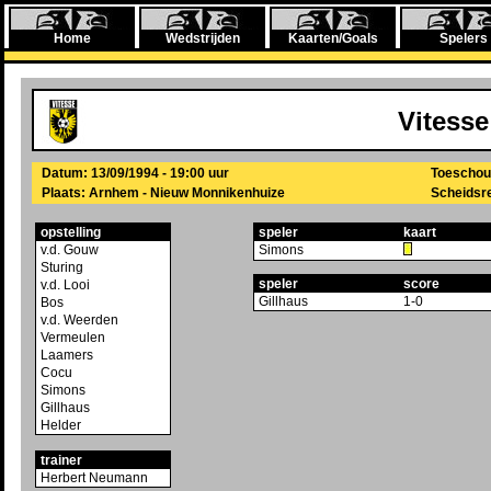
Home
Wedstrijden
Kaarten/Goals
Spelers
Vitesse
Datum: 13/09/1994 - 19:00 uur
Toeschou
Plaats: Arnhem - Nieuw Monnikenhuize
Scheidsre
opstelling
speler
kaart
v.d. Gouw
Simons
Sturing
speler
score
v.d. Looi
Gillhaus
1-0
Bos
v.d. Weerden
Vermeulen
Laamers
Cocu
Simons
Gillhaus
Helder
trainer
Herbert Neumann