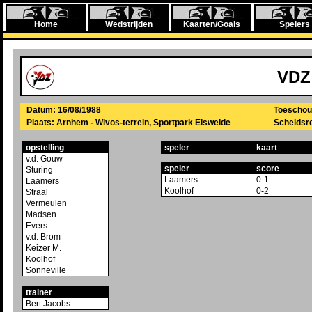
Home
Wedstrijden
Kaarten/Goals
Spelers
VDZ
Datum: 16/08/1988
Toeschou
Plaats: Arnhem - Wivos-terrein, Sportpark Elsweide
Scheidsre
opstelling
speler
kaart
v.d. Gouw
speler
score
Sturing
Laamers
0-1
Laamers
Koolhof
0-2
Straal
Vermeulen
Madsen
Evers
v.d. Brom
Keizer M.
Koolhof
Sonneville
trainer
Bert Jacobs