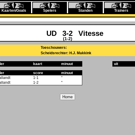
Kaarten/Goals
Spelers
Standen
Trainers
UD
3-2
Vitesse
(1-2)
Toeschouwers:
Scheidsrechter: H.J. Makkink
ler
kaart
minuut
uit
ler
score
minuut
allandt
1-1
"
allandt
1-2
"