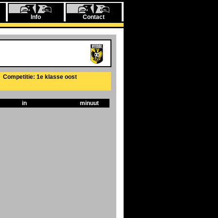
Info
Contact
Competitie: 1e klasse oost
in
minuut