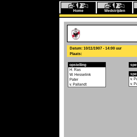
Home
Wedstrijden
Datum: 10/11/1907 - 14:00 uur
Plaats:
opstelling
spe
H. Ras
spe
W. Hesselink
v. P
Pater
v. P
v. Pallandt