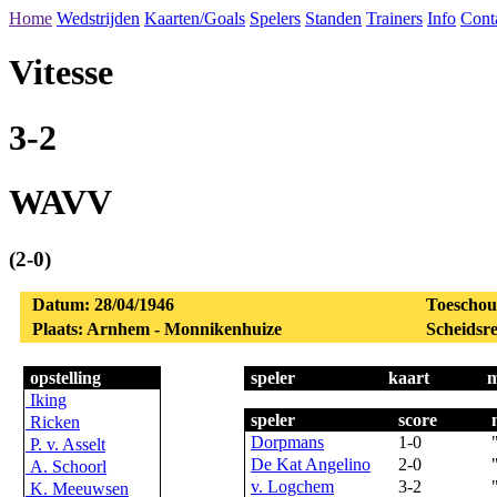
Home
Wedstrijden
Kaarten/Goals
Spelers
Standen
Trainers
Info
Cont
Vitesse
3-2
WAVV
(2-0)
Datum: 28/04/1946
Toeschouw
Plaats: Arnhem - Monnikenhuize
Scheidsre
opstelling
speler
kaart
m
Iking
speler
score
Ricken
Dorpmans
1-0
P. v. Asselt
De Kat Angelino
2-0
A. Schoorl
v. Logchem
3-2
K. Meeuwsen