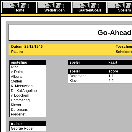
Home
Wedstrijden
Kaarten/Goals
Spelers
Go-Ahead
Datum: 29/12/1946
Toeschou
Plaats:
Scheidsre
opstelling
speler
kaart
Iking
speler
score
v. Dulm
Dorpmans
1-1
Alberts
Klever
2-2
Steffen
K. Meeuwsen
De Kat Angelino
v. Logchem
Dommering
Klever
Dorpmans
Piederiet
trainer
George Roper