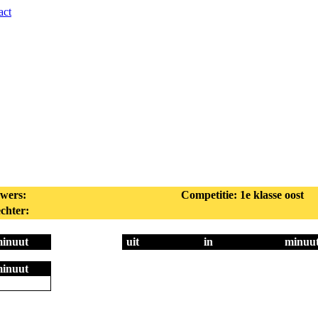
act
wers:
Competitie: 1e klasse oost
chter:
inuut
uit
in
minuu
inuut