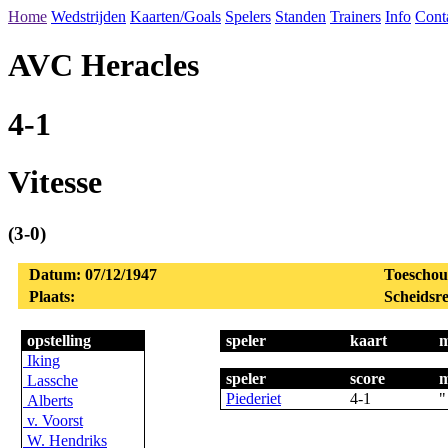
Home
Wedstrijden
Kaarten/Goals
Spelers
Standen
Trainers
Info
Cont
AVC Heracles
4-1
Vitesse
(3-0)
Datum: 07/12/1947
Toeschou
Plaats:
Scheidsre
opstelling
speler
kaart
m
Iking
speler
score
m
Lassche
Piederiet
4-1
"
Alberts
v. Voorst
W. Hendriks