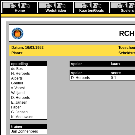
Home
Wedstrijden
Kaarten/Goals
Spelers
RCH
Datum: 16/03/1952
Toeschou
Plaats:
Scheidsre
opstelling
speler
kaart
de Bos
speler
score
H. Herberts
D. Herberts
0-1
Alberts
Goutier
v. Voorst
Weijand
D. Herberts
E. Jansen
Faber
G. Jansen
K. Meeuwsen
trainer
Jan Zonnenberg