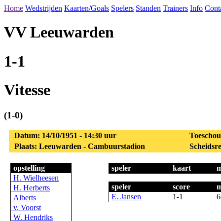
Home
Wedstrijden
Kaarten/Goals
Spelers
Standen
Trainers
Info
Cont
VV Leeuwarden
1-1
Vitesse
(1-0)
Datum: 14/10/1951 - 14:30 uur
Toeschou
Plaats: Leeuwarden - Cambuurstadion
Scheidsre
opstelling
speler
kaart
m
H. Wielheesen
speler
score
m
H. Herberts
E. Jansen
1-1
6
Alberts
v. Voorst
W. Hendriks