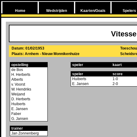
Home
Wedstrijden
Kaarten/Goals
Spelers
Vitesse
Datum: 01/02/1953
Toeschou
Plaats: Arnhem - Nieuw Monnikenhuize
Scheidsrec
opstelling
speler
kaart
de Bos
speler
score
H. Herberts
Huiberts
1-0
Alberts
E. Jansen
2-0
v. Voorst
W. Hendriks
Weijand
D. Herberts
Huiberts
E. Jansen
Faber
G. Jansen
trainer
Jan Zonnenberg