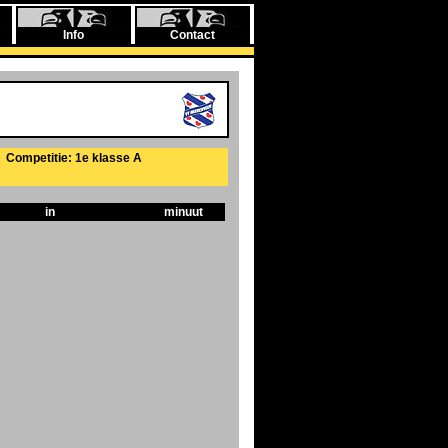
Info
Contact
Competitie: 1e klasse A
in
minuut