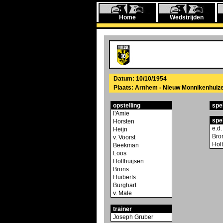
Home
Wedstrijden
Datum: 10/10/1954
Plaats: Arnhem - Nieuw Monnikenhuiz
opstelling
spe
l'Amie
spe
Horsten
e.d.
Heijn
Bro
v. Voorst
Hol
Beekman
Loos
Holthuijsen
Brons
Huiberts
Burghart
v. Male
trainer
Joseph Gruber