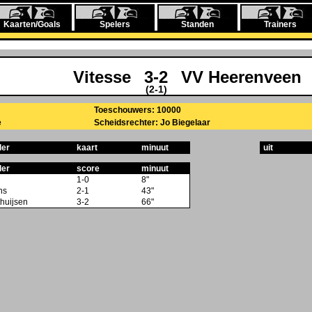
Kaarten/Goals
Spelers
Standen
Trainers
Vitesse
3-2
VV Heerenveen
(2-1)
Toeschouwers: 10000
e
Scheidsrechter: Jo Biegelaar
ler
kaart
minuut
uit
ler
score
minuut
1-0
8"
ns
2-1
43"
thuijsen
3-2
66"