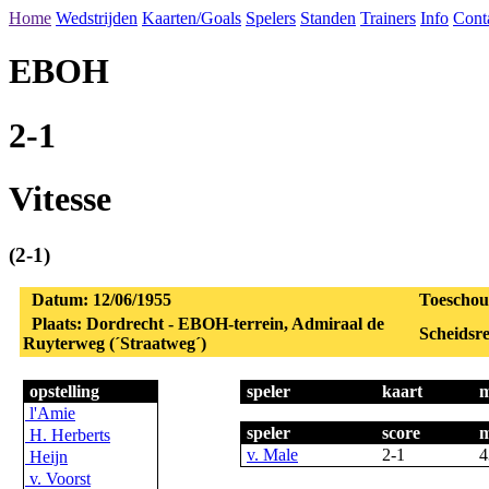
Home
Wedstrijden
Kaarten/Goals
Spelers
Standen
Trainers
Info
Cont
EBOH
2-1
Vitesse
(2-1)
Datum: 12/06/1955
Toeschou
Plaats: Dordrecht - EBOH-terrein, Admiraal de
Scheidsre
Ruyterweg (´Straatweg´)
opstelling
speler
kaart
m
l'Amie
speler
score
m
H. Herberts
v. Male
2-1
4
Heijn
v. Voorst