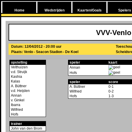
Home
Wedstrijden
Kaarten/Goals
Spelers
VVV-Venlo
Datum: 12/04/2012 - 20:00 uur
Toeschou
Plaats: Venlo - Seacon Stadion - De Koel
Scheidsre
opstelling
speler
kaart
Velthuizen
Annan
v.d. Struijk
Hofs
Kashia
Kalas
speler
score
A. Büttner
A. Büttner
0-1
v.d. Heijden
Wilfried
0-2
Annan
Hofs
1-3
v. Ginkel
Ibarra
Wilfried
Hofs
trainer
John van den Brom