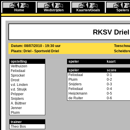
Home
Wedstrijden
Kaarten/Goals
Spelers
RKSV Driel
Datum: 08/07/2010 - 19:30 uur
Toeschou
Plaats: Driel - Sportveld Driel
Scheidsrec
opstelling
speler
kaart
Velthuizen
speler
score
Felixdaal
Felixdaal
0-1
Sprockel
Pluim
0-2
Drost
Snijders
0-3
v.d. Linden
Felixdaal
0-4
v.d. Struijk
Heijckmann
0-5
Pröpper
de Ruiter
0-6
Snijders
A. Büttner
Jenner
Pluim
trainer
Theo Bos